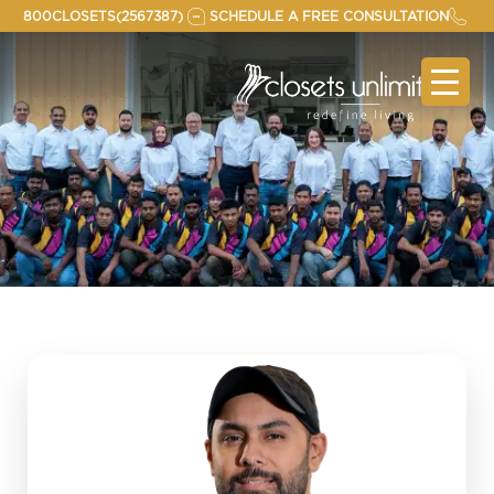
Skip
800CLOSETS(2567387)
SCHEDULE A FREE CONSULTATION
to
content