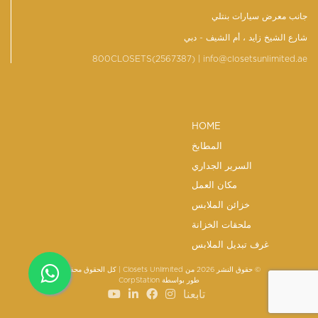
جانب معرض سيارات بنتلي
شارع الشيخ زايد ، أم الشيف - دبي
800CLOSETS(2567387)
| info@closetsunlimited.ae
HOME
المطابخ
السرير الجداري
مكان العمل
خزائن الملابس
ملحقات الخزانة
غرف تبديل الملابس
© حقوق النشر 2026 من Closets Unlimited | كل الحقوق محفوظة
طور بواسطة
CorpStation
تابعنا