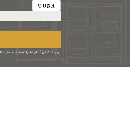
يرجى التأكد من أننا لن نشارك تفاصيل الاتصال ال