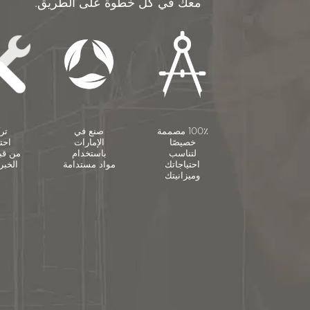
معك في كل خطوة على الطريق.
100٪ مصممة
صنع في
تر
خصيصًا
الإمارات
احت
لتناسب
باستخدام
من قب
احتياجاتك
مواد مستدامة
الخبرا
وميزانيتك