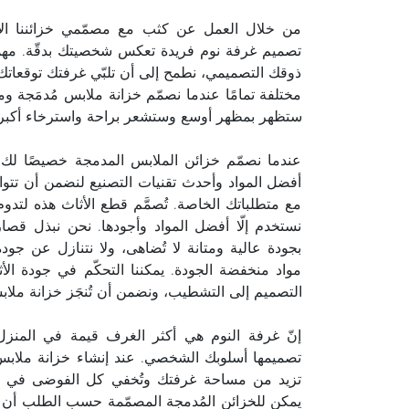
من خلال العمل عن كثب مع مصمّمي خزائننا الأك
تصميم غرفة نوم فريدة تعكس شخصيتك بدقّة. مهما 
ذوقك التصميمي، نطمح إلى أن تلبّي غرفتك توقعاتك
مختلفة تمامًا عندما نصمّم خزانة ملابس مُدمَجة وم
ستظهر بمظهر أوسع وستشعر براحة واسترخاء أكبر 
عندما نصمّم خزائن الملابس المدمجة خصيصًا لك،
أفضل المواد وأحدث تقنيات التصنيع لنضمن أن تتواف
مع متطلباتك الخاصة. تُصمَّم قطع الأثاث هذه لتدوم 
نستخدم إلّا أفضل المواد وأجودها. نحن نبذل قصا
بجودة عالية ومتانة لا تُضاهى، ولا نتنازل عن جود
مواد منخفضة الجودة. يمكننا التحكّم في جودة ال
التصميم إلى التشطيب، ونضمن أن تُنجَز خزانة ملاب
إنّ غرفة النوم هي أكثر الغرف قيمة في المنز
تصميمها أسلوبك الشخصي. عند إنشاء خزانة ملاب
تزيد من مساحة غرفتك وتُخفي كل الفوضى في ق
يمكن للخزائن المُدمجة المصمّمة حسب الطلب أن ت