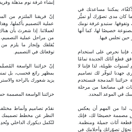
إنشاء غرفة نوم مذهلة وفريدة
فّاء، يمكننا مساعدتك في
كان مدى تصوّرك أو تميُّز
إنّ فريقنا الملتزم من ال
 وتفوقها. ستبدو غرفة نومك
عملية التصميم بأكملها، وهذا 
صنوعة خصيصًا لها، كما أنها
لعملائنا. إذا شعرتَ بأن هن
حين تجلس فيها.
من مراحل عملية التصميم، ي
يُقلقك وإنجاز ما يلزم من 
 فإننا نحرص على استخدام
توقعاتك في التصميم.
ق قطع أثاثك الجديدة تمامًا
لسنوات طويلة، لذا فإننا لا
إنّ خزائننا الواسعة المُص
رى جهدنا لنوفّر لك تصاميم
بمظهر رائع فحسب، بل تمنحك
ة خزائننا المدمجة فنستخدم
يزيد شعورك بالراحة والاستر
أثاث في مصانعنا من مرحلة
سك في الموعد المحدد.
خزائننا الواسعة المصممة حس
ل، لذا من المهم أن يعكس
نقدّم تصاميم وأنماط مختلفة
س مصممة خصيصًا لك، فإنك
النظر عن مخطط تصميمك الد
طعة أثاث جميلة ومنظمة.
لتُكمل ديكورك الداخلي وتُحدِ
حوّل تصوّراتك وأحلامك في