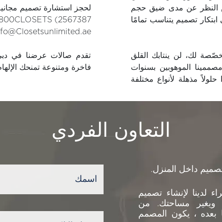
غض النظر عن مدى ضيق حجم
لحجز استشارة تصميم مجانية،
بتكار تصميم يتناسب تمامًا
800CLOSETS (2567387)
nfo@Closetsunlimited.ae
ّصة لك، لن ينتابك القلق
تقدم صالات عرضنا في دبي
صممينا الموهوبين بسنوات
فاخرة ومتنوعة تمنحك الإلهام
لولاً مذهلة لأنواع مختلفة
التعاون الفردي
صميم داخل المنزل.
 لدينا لإنشاء تصميم
ويغير مساحتك. من
ما بعده ، يكون المصمم